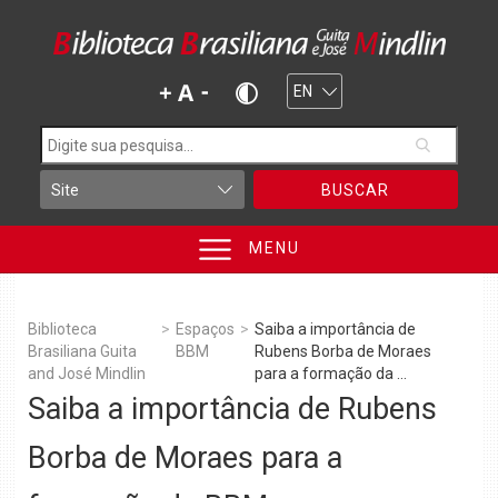
BUSCAR
MENU
Biblioteca
>
Espaços
>
Saiba a importância de
Brasiliana Guita
BBM
Rubens Borba de Moraes
and José Mindlin
para a formação da ...
Saiba a importância de Rubens
Borba de Moraes para a