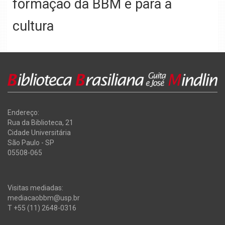
formação da BBM e para a
cultura
Endereço:
Rua da Biblioteca, 21
Cidade Universitária
São Paulo - SP
05508-065
Visitas mediadas:
mediacaobbm@usp.br
T +55 (11) 2648-0316