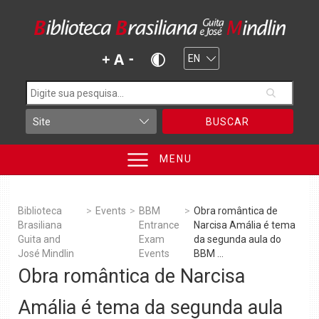
BUSCAR
MENU
Biblioteca
>
Events
>
BBM
>
Obra romântica de
Brasiliana
Entrance
Narcisa Amália é tema
Guita and
Exam
da segunda aula do
José Mindlin
Events
BBM ...
Obra romântica de Narcisa
Amália é tema da segunda aula