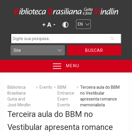
BUSCAR
MENU
Biblioteca
>
Events
>
BBM
>
Terceira aula do BBM
Brasiliana
Entrance
no Vestibular
Guita and
Exam
apresenta romance
José Mindlin
Events
memorialista
Terceira aula do BBM no
Vestibular apresenta romance