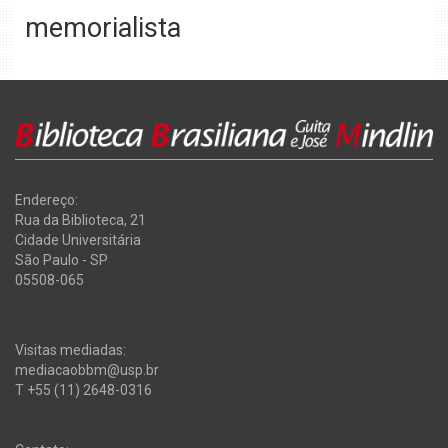
memorialista
Endereço:
Rua da Biblioteca, 21
Cidade Universitária
São Paulo - SP
05508-065
Visitas mediadas:
mediacaobbm@usp.br
T +55 (11) 2648-0316