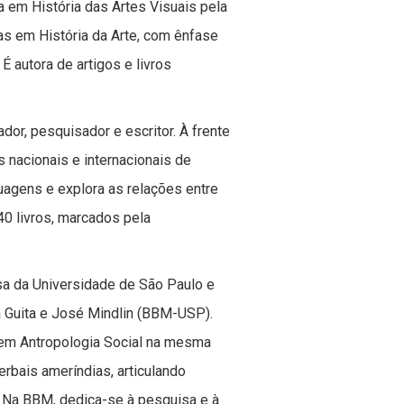
 em História das Artes Visuais pela
as em História da Arte, com ênfase
 É autora de artigos e livros
rador, pesquisador e escritor. À frente
 nacionais e internacionais de
guagens e explora as relações entre
40 livros, marcados pela
a da Universidade de São Paulo e
na Guita e José Mindlin (BBM-USP).
 em Antropologia Social na mesma
rbais ameríndias, articulando
ão. Na BBM, dedica-se à pesquisa e à