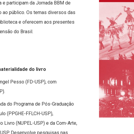
a e participam da Jornada BBM de
 ao público. Os temas diversos das
iblioteca e oferecem aos presentes
ensão do Brasil.
terialidade do livro
Engel Pesso (FD-USP), com
P).
ada do Programa de Pós-Graduação
aulo (PPGHE-FFLCH-USP),
do Livro (NUPEL-USP) e da Com-Arte,
A-USP. Desenvolve pesquisas nas