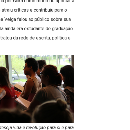
pia por Gilka como modo de apontar a
traiu críticas e contribuiu para o
ne Veiga falou ao público sobre sua
ela ainda era estudante de graduação.
atou da rede de escrita, política e
seja vida e revolução para si e para