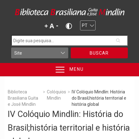
BUSCAR
MENU
Biblioteca
>
Colóquios
>
IV Colóquio Mindlin: História
Brasiliana Guita
Mindlin
do Brasil;história territorial e
e José Mindlin
história global
IV Colóquio Mindlin: História do
Brasil;história territorial e história