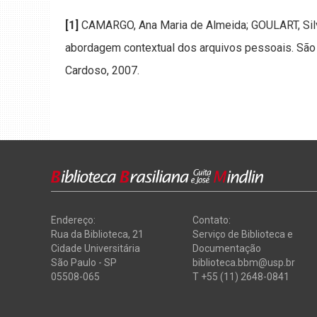
[1]
CAMARGO, Ana Maria de Almeida; GOULART, Sil
abordagem contextual dos arquivos pessoais. São 
Cardoso, 2007.
Endereço:
Contato:
Rua da Biblioteca, 21
Serviço de Biblioteca e
Cidade Universitária
Documentação
São Paulo - SP
biblioteca.bbm@usp.br
05508-065
T +55 (11) 2648-0841