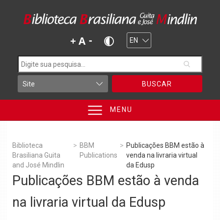
BUSCAR
MENU
Biblioteca
>
BBM
>
Publicações BBM estão à
Brasiliana Guita
Publications
venda na livraria virtual
and José Mindlin
da Edusp
Publicações BBM estão à venda
na livraria virtual da Edusp